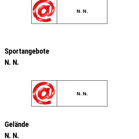
N. N.
Sportangebote
N. N.
N. N.
Gelände
N. N.