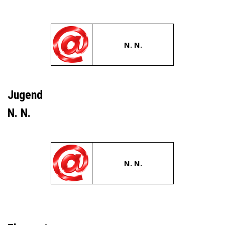
N. N.
Jugend
N. N.
N. N.