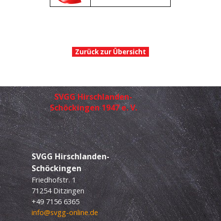
Zurück zur Übersicht
SVGG Hirschlanden-
Schöckingen 1947 e. V.
SVGG
Hirschlanden-
Schöckingen
Friedhofstr. 1
71254 Ditzingen
+49 7156 6365
info@svgg-online.de